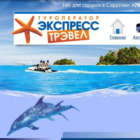
Тел. для справок в Саратове:
+79
Главная
Авт