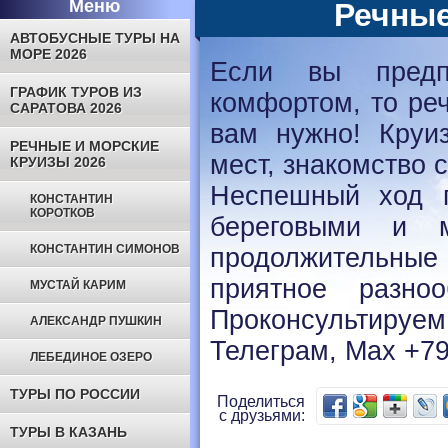
Меню
Речные
АВТОБУСНЫЕ ТУРЫ НА
МОРЕ 2026
Если вы предп
ГРАФИК ТУРОВ ИЗ
комфортом, то реч
САРАТОВА 2026
вам нужно! Круи
РЕЧНЫЕ И МОРСКИЕ
мест, знакомство 
КРУИЗЫ 2026
Неспешный ход п
КОНСТАНТИН
КОРОТКОВ
береговыми и м
КОНСТАНТИН СИМОНОВ
продолжительные
приятное разно
МУСТАЙ КАРИМ
Проконсультируе
АЛЕКСАНДР ПУШКИН
Телеграм, Мах +79
ЛЕБЕДИНОЕ ОЗЕРО
ТУРЫ ПО РОССИИ
Поделиться
с друзьями:
ТУРЫ В КАЗАНЬ