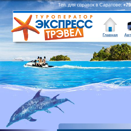
Тел. для справок в Саратове:
+79
Главная
Авт