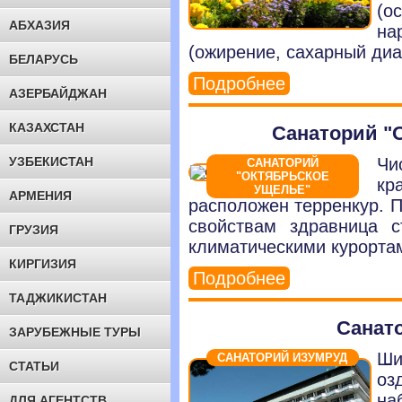
(о
АБХАЗИЯ
н
(ожирение, сахарный диа
БЕЛАРУСЬ
Подробнее
АЗЕРБАЙДЖАН
КАЗАХСТАН
Санаторий "
УЗБЕКИСТАН
Чи
САНАТОРИЙ
"ОКТЯБРЬСКОЕ
кр
УЩЕЛЬЕ"
АРМЕНИЯ
расположен терренкур. 
свойствам здравница 
ГРУЗИЯ
климатическими курорта
КИРГИЗИЯ
Подробнее
ТАДЖИКИСТАН
Санат
ЗАРУБЕЖНЫЕ ТУРЫ
Ши
САНАТОРИЙ ИЗУМРУД
СТАТЬИ
оз
на
ДЛЯ АГЕНТСТВ