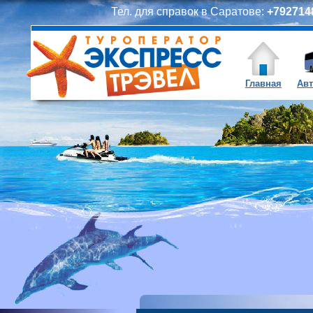
Тел. для справок в Саратове:
+7927148
Главная
Авт