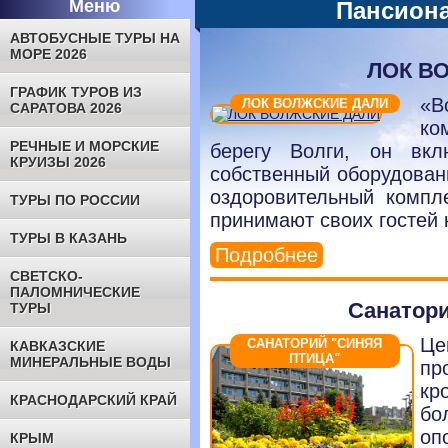
Меню
Пансиона
АВТОБУСНЫЕ ТУРЫ НА
МОРЕ 2026
ЛОК В
ГРАФИК ТУРОВ ИЗ
«В
ЛОК ВОЛЖСКИЕ ДАЛИ
САРАТОВА 2026
ко
РЕЧНЫЕ И МОРСКИЕ
берегу Волги, он вк
КРУИЗЫ 2026
собственный оборудован
оздоровительный компле
ТУРЫ ПО РОССИИ
принимают своих гостей 
ТУРЫ В КАЗАНЬ
Подробнее
СВЕТСКО-
ПАЛОМНИЧЕСКИЕ
Санатори
ТУРЫ
Це
САНАТОРИЙ "СИНЯЯ
КАВКАЗСКИЕ
ПТИЦА"
МИНЕРАЛЬНЫЕ ВОДЫ
пр
кр
КРАСНОДАРСКИЙ КРАЙ
бо
оп
КРЫМ