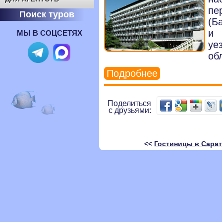
пе
Поиск туров
(Б
и 
МЫ В СОЦСЕТЯХ
уе
об
Подробнее
Поделиться
с друзьями:
<<
Гостиницы в Сара