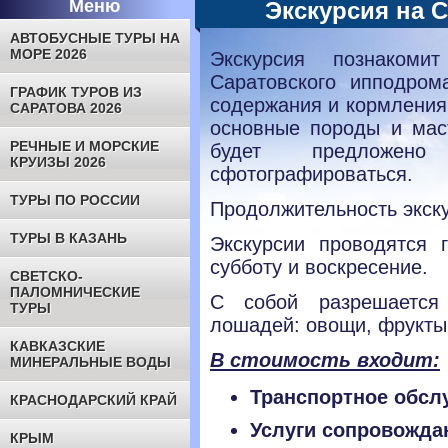
Меню
Экскурсия на 
АВТОБУСНЫЕ ТУРЫ НА
МОРЕ 2026
Экскурсия познакоми
Саратовского ипподро
ГРАФИК ТУРОВ ИЗ
содержания и кормления
САРАТОВА 2026
основные породы и мас
РЕЧНЫЕ И МОРСКИЕ
будет предложен
КРУИЗЫ 2026
сфотографироваться.
ТУРЫ ПО РОССИИ
Продолжительность экскур
ТУРЫ В КАЗАНЬ
Экскурсии проводятся 
субботу и воскресение.
СВЕТСКО-
ПАЛОМНИЧЕСКИЕ
С собой разрешается
ТУРЫ
лошадей: овощи, фрукты,
КАВКАЗСКИЕ
В стоимость входит:
МИНЕРАЛЬНЫЕ ВОДЫ
Транспортное обслу
КРАСНОДАРСКИЙ КРАЙ
Услуги сопровожда
КРЫМ