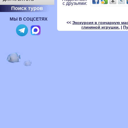
с друзьями:
Поиск туров
МЫ В СОЦСЕТЯХ
<<
Экскурсия в гончарную ма
глиняной игрушки.
|
Пу