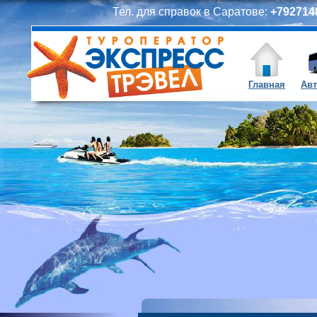
Тел. для справок в Саратове:
+7927148
Главная
Авт