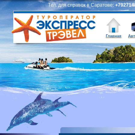
Тел. для справок в Саратове:
+7927148
Главная
Авт