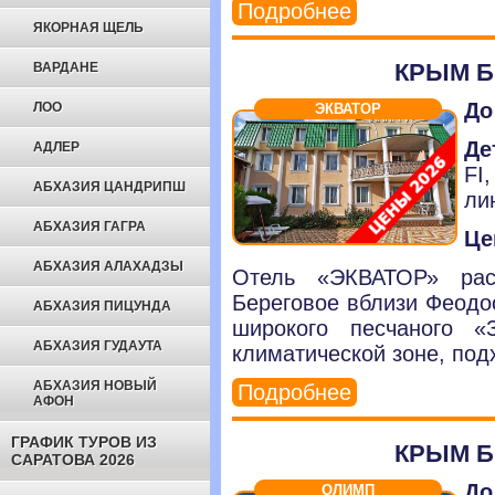
Подробнее
ЯКОРНАЯ ЩЕЛЬ
КРЫМ Б
ВАРДАНЕ
До
ЛОО
ЭКВАТОР
Де
АДЛЕР
FI
АБХАЗИЯ ЦАНДРИПШ
ли
АБХАЗИЯ ГАГРА
Це
АБХАЗИЯ АЛАХАДЗЫ
Отель «ЭКВАТОР» рас
Береговое вблизи Феодос
АБХАЗИЯ ПИЦУНДА
широкого песчаного «
АБХАЗИЯ ГУДАУТА
климатической зоне, под
АБХАЗИЯ НОВЫЙ
Подробнее
АФОН
ГРАФИК ТУРОВ ИЗ
КРЫМ Б
САРАТОВА 2026
До
ОЛИМП