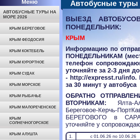
Меню
Автобусные туры
АВТОБУСНЫЕ ТУРЫ НА
МОРЕ 2026
ВЫЕЗД АВТОБУСО
ПОНЕДЕЛЬНИК:
КРЫМ БЕРЕГОВОЕ
КРЫМ
КРЫМ ФЕОДОСИЯ
Информацию по отпра
КРЫМ КОКТЕБЕЛЬ
ПОНЕДЕЛЬНИКАМ (мест
телефон сопровождающ
КРЫМ КУРОРТНОЕ
уточняйте за 2-3 дня 
КРЫМ СУДАК
- http://expresst.ru/inf
за 30 минут у автобуса
КРЫМ МОРСКОЕ
ОБРАТНО ОТПРАВЛЕН
КРЫМ РЫБАЧЬЕ
ВТОРНИКАМ:
Ялта-Алуш
КРЫМ МАЛОРЕЧЕНСКОЕ
Береговое-Керчь-ПортК
БЕРЕГОВОГО в САРАТ
КРЫМ
СОЛНЕЧНОГОРСКОЕ
уточняйте у сопровожда
КРЫМ АЛУШТА
1.
с 01.06.26 по 10.06.26