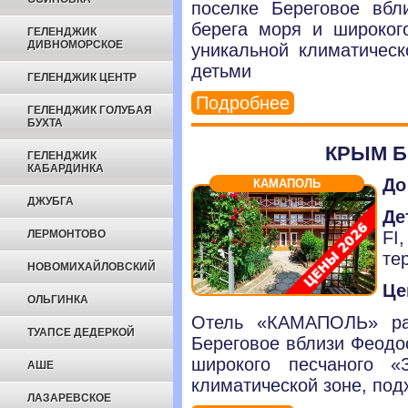
поселке Береговое вбл
берега моря и широког
ГЕЛЕНДЖИК
ДИВНОМОРСКОЕ
уникальной климатическ
детьми
ГЕЛЕНДЖИК ЦЕНТР
Подробнее
ГЕЛЕНДЖИК ГОЛУБАЯ
БУХТА
КРЫМ Б
ГЕЛЕНДЖИК
КАБАРДИНКА
До
КАМАПОЛЬ
ДЖУБГА
Де
ЛЕРМОНТОВО
FI
те
НОВОМИХАЙЛОВСКИЙ
Це
ОЛЬГИНКА
Отель «КАМАПОЛЬ» ра
ТУАПСЕ ДЕДЕРКОЙ
Береговое вблизи Феодос
широкого песчаного «
АШЕ
климатической зоне, под
ЛАЗАРЕВСКОЕ