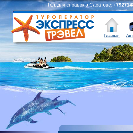
Тел. для справок в Саратове:
+7927148
Главная
Авт