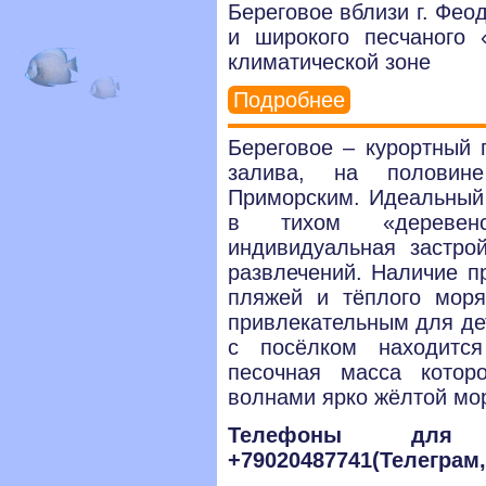
Береговое вблизи г. Фео
и широкого песчаного 
климатической зоне
Подробнее
Береговое – курортный 
залива, на полови
Приморским. Идеальный
в тихом «деревенс
индивидуальная застро
развлечений. Наличие п
пляжей и тёплого моря
привлекательным для де
с посёлком находитс
песочная масса котор
волнами ярко жёлтой мо
Телефоны для с
+79020487741(Телеграм,