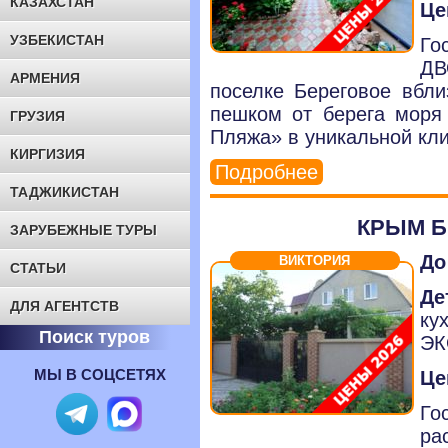
КАЗАХСТАН
Це
УЗБЕКИСТАН
Го
ДВ
АРМЕНИЯ
поселке Береговое вбли
пешком от берега моря 
ГРУЗИЯ
Пляжа» в уникальной кл
КИРГИЗИЯ
Подробнее
ТАДЖИКИСТАН
КРЫМ Б
ЗАРУБЕЖНЫЕ ТУРЫ
До
ВИКТОРИЯ
СТАТЬИ
Де
ДЛЯ АГЕНТСТВ
ку
Поиск туров
ЭК
МЫ В СОЦСЕТЯХ
Це
Г
ра