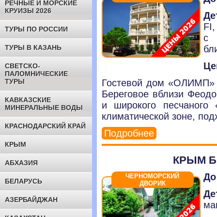
РЕЧНЫЕ И МОРСКИЕ
КРУИЗЫ 2026
Де
FI
ТУРЫ ПО РОССИИ
с 
ТУРЫ В КАЗАНЬ
бл
Це
СВЕТСКО-
ПАЛОМНИЧЕСКИЕ
ТУРЫ
Гостевой дом «ОЛИМП» 
Береговое вблизи Феодо
КАВКАЗСКИЕ
и широкого песчаного 
МИНЕРАЛЬНЫЕ ВОДЫ
климатической зоне, под
КРАСНОДАРСКИЙ КРАЙ
Подробнее
КРЫМ
КРЫМ Б
АБХАЗИЯ
До
ЧЕРНОМОРСКИЙ
БЕЛАРУСЬ
ДВОРИК
Де
АЗЕРБАЙДЖАН
ма