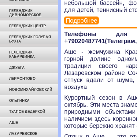
небольшой бассейн, фон
для детей, теннисный ст
ГЕЛЕНДЖИК
ДИВНОМОРСКОЕ
Подробнее
ГЕЛЕНДЖИК ЦЕНТР
Телефоны для с
ГЕЛЕНДЖИК ГОЛУБАЯ
+79020487741(Телеграм,
БУХТА
Аше - жемчужина Крас
ГЕЛЕНДЖИК
КАБАРДИНКА
горной долине однои
традиции своего нар
ДЖУБГА
Лазаревском районе Соч
ЛЕРМОНТОВО
отпуск вдали от шума,
воздуха
НОВОМИХАЙЛОВСКИЙ
Курортный сезон в Аш
ОЛЬГИНКА
октябрь. Эти места знам
природными объектами
ТУАПСЕ ДЕДЕРКОЙ
наличием здесь коренно
АШЕ
которые бережно хранят 
ЛАЗАРЕВСКОЕ
Отдых в Аше — это отл