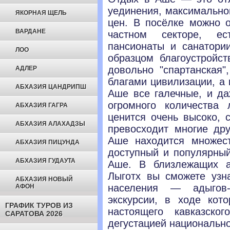
уединения, максимально
ЯКОРНАЯ ЩЕЛЬ
цен. В посёлке можно о
ВАРДАНЕ
частном секторе, е
пансионаты и санатори
ЛОО
образцом благоустройст
довольно "спартанская"
АДЛЕР
благами цивилизации, а 
АБХАЗИЯ ЦАНДРИПШ
Аше все галечные, и да
огромного количества
АБХАЗИЯ ГАГРА
ценится очень высоко, 
АБХАЗИЯ АЛАХАДЗЫ
превосходит многие др
Аше находится множес
АБХАЗИЯ ПИЦУНДА
доступный и популярны
АБХАЗИЯ ГУДАУТА
Аше. В близлежащих а
Лыготх вы сможете узна
АБХАЗИЯ НОВЫЙ
населения — адыгов-
АФОН
экскурсии, в ходе кот
ГРАФИК ТУРОВ ИЗ
настоящего кавказско
САРАТОВА 2026
дегустацией национальн