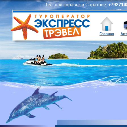
Тел. для справок в Саратове:
+7927148
Главная
Авт