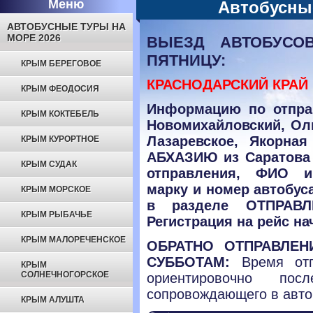
Меню
Автобусны
АВТОБУСНЫЕ ТУРЫ НА
МОРЕ 2026
ВЫЕЗД АВТОБУСО
ПЯТНИЦУ:
КРЫМ БЕРЕГОВОЕ
КРАСНОДАРСКИЙ КРАЙ 
КРЫМ ФЕОДОСИЯ
Информацию по отпра
КРЫМ КОКТЕБЕЛЬ
Новомихайловский, Оль
Лазаревское, Якорна
КРЫМ КУРОРТНОЕ
АБХАЗИЮ из Саратова
КРЫМ СУДАК
отправления, ФИО и
марку и номер автобуса
КРЫМ МОРСКОЕ
в разделе ОТПРАВЛЕНИ
КРЫМ РЫБАЧЬЕ
Регистрация на рейс на
КРЫМ МАЛОРЕЧЕНСКОЕ
ОБРАТНО ОТПРАВЛЕН
СУББОТАМ:
Время отп
КРЫМ
СОЛНЕЧНОГОРСКОЕ
ориентировочно по
сопровождающего в авто
КРЫМ АЛУШТА