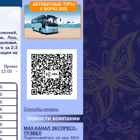
АВТОБУСНЫЕ ТУРЫ
К МОРЮ 2026
овский,
е, Лоо,
вления,
е за 2-3
рация на
:
Время
12:00 -
26
26
26
Способы оплаты
26
26
Новости компании
26
МАХ-КАНАЛ ЭКСПРЕСС-
26
ТРЭВЕЛ
Подписывайтесь на наш МАХ-
26