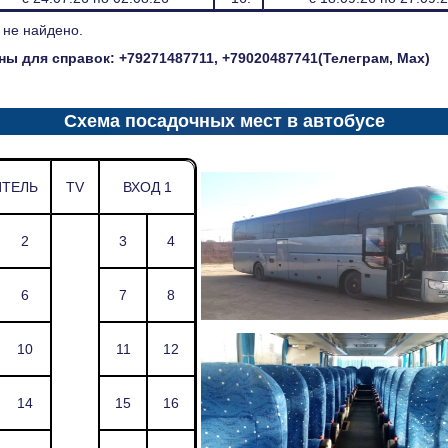
 не найдено.
ы для справок: +79271487711, +79020487741(Телеграм, Мах)
Схема посадочных мест в автобусе
ТЕЛЬ
TV
ВХОД 1
2
3
4
6
7
8
10
11
12
14
15
16