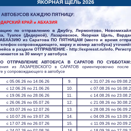
ЯКОРНАЯ ЩЕЛЬ 2026
 АВТОБУСОВ КАЖДУЮ ПЯТНИЦУ:
ДАРСКИЙ КРАЙ и АБХАЗИЯ
ацию по отправлению в Джубгу, Лермонтово, Новомихайл
ка, Туапсе (Дедеркой), Лазаревское, Якорная Щель, Вардан
 АБХАЗИЮ из Саратова ПО ПЯТНИЦАМ (место и время отпра
елефон сопровождающего, марку и номер автобуса) уточняйт
рейса в разделе ОТПРАВЛЕНИЕ - http://expresst.ru/info. Регист
чинается за 30 минут у автобуса
НО ОТПРАВЛЕНИЕ АВТОБУСА В САРАТОВ ПО СУББОТАМ
ления из ЛАЗАРЕВСКОГО в САРАТОВ ориентировочно после 
те у сопровождающего в автобусе
с 05.06.26 по 14.06.26
9.
с 31.07.26 по 09.08.
с 12.06.26 по 21.06.26
10.
с 07.08.26 по 16.08.
с 19.06.26 по 28.06.26
11.
с 14.08.26 по 23.08.
с 26.06.26 по 05.07.26
12.
с 21.08.26 по 30.08.
с 03.07.26 по 12.07.26
13.
с 28.08.26 по 06.09.
с 10.07.26 по 19.07.26
14.
с 04.09.26 по 13.09.
с 17.07.26 по 26.07.26
15.
с 11.09.26 по 20.09.
с 24.07.26 по 02.08.26
16.
с 18.09.26 по 27.09.