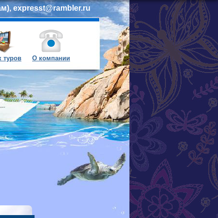
м), expresst@rambler.ru
 туров
О компании