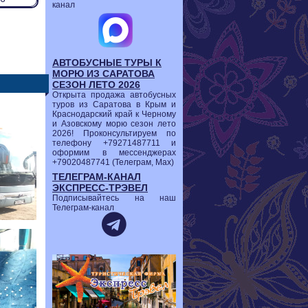
канал
АВТОБУСНЫЕ ТУРЫ К
МОРЮ ИЗ САРАТОВА
СЕЗОН ЛЕТО 2026
Открыта продажа автобусных
туров из Саратова в Крым и
Краснодарский край к Черному
и Азовскому морю сезон лето
2026! Проконсультируем по
телефону +79271487711 и
оформим в мессенджерах
+79020487741 (Телеграм, Мах)
ТЕЛЕГРАМ-КАНАЛ
ЭКСПРЕСС-ТРЭВЕЛ
Подписывайтесь на наш
Телеграм-канал