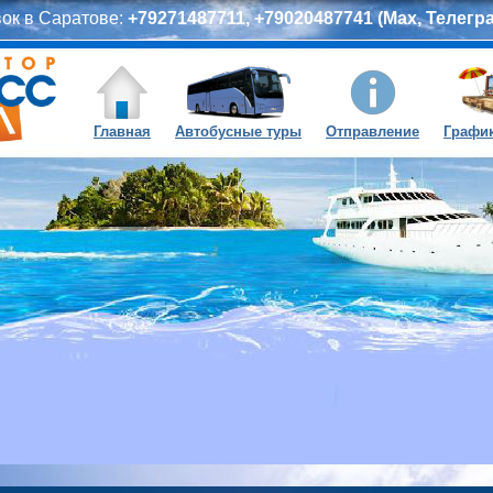
вок в Саратове:
+79271487711, +79020487741 (Max, Телегра
Главная
Автобусные туры
Отправление
График