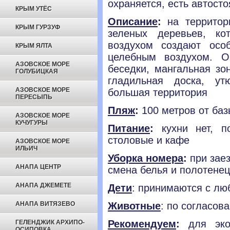
охраняется, есть автосто
КРЫМ УТЁС
Описание
:
на территор
КРЫМ ГУРЗУФ
зеленых деревьев, к
воздухом создают осо
КРЫМ ЯЛТА
целебным воздухом. О
АЗОВСКОЕ МОРЕ
беседки, мангальная зо
ГОЛУБИЦКАЯ
гладильная доска, ут
АЗОВСКОЕ МОРЕ
большая территория
ПЕРЕСЫПЬ
Пляж
:
100 метров от баз
АЗОВСКОЕ МОРЕ
КУЧУГУРЫ
Питание
:
кухни нет, п
столовые и кафе
АЗОВСКОЕ МОРЕ
ИЛЬИЧ
Уборка номера
:
при заез
АНАПА ЦЕНТР
смена белья и полотенец
АНАПА ДЖЕМЕТЕ
Дети
: принимаются с лю
АНАПА ВИТЯЗЕВО
Животные
: по согласов
Рекомендуем
:
для экон
ГЕЛЕНДЖИК АРХИПО-
ОСИПОВКА