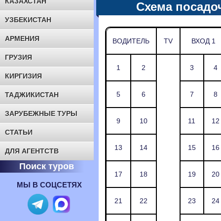
КАЗАХСТАН
Схема посадо
УЗБЕКИСТАН
АРМЕНИЯ
ВОДИТЕЛЬ
TV
ВХОД 1
ГРУЗИЯ
1
2
3
4
КИРГИЗИЯ
5
6
7
8
ТАДЖИКИСТАН
ЗАРУБЕЖНЫЕ ТУРЫ
9
10
11
12
СТАТЬИ
13
14
15
16
ДЛЯ АГЕНТСТВ
Поиск туров
17
18
19
20
МЫ В СОЦСЕТЯХ
21
22
23
24