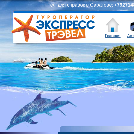
Тел. для справок в Саратове:
+7927148
Главная
Авт