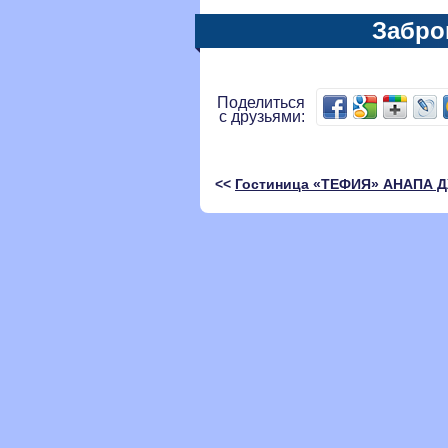
Забро
Поделиться
с друзьями:
<<
Гостиница «ТЕФИЯ» АНАПА 