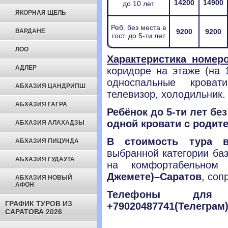
14200
14900
до 10 лет
ЯКОРНАЯ ЩЕЛЬ
Реб. без места в
ВАРДАНЕ
9200
9200
гост. до 5-ти лет
ЛОО
Характеристика номе
АДЛЕР
коридоре на этаже (на 
односпальные кроват
АБХАЗИЯ ЦАНДРИПШ
телевизор, холодильник.
АБХАЗИЯ ГАГРА
Ребёнок до 5-ти лет без
одной кровати с родит
АБХАЗИЯ АЛАХАДЗЫ
В стоимость тура в
АБХАЗИЯ ПИЦУНДА
выбранной категории ба
АБХАЗИЯ ГУДАУТА
на комфортабельном
Джемете)–Саратов
, со
АБХАЗИЯ НОВЫЙ
АФОН
Телефоны для с
ГРАФИК ТУРОВ ИЗ
+79020487741(Телеграм
САРАТОВА 2026