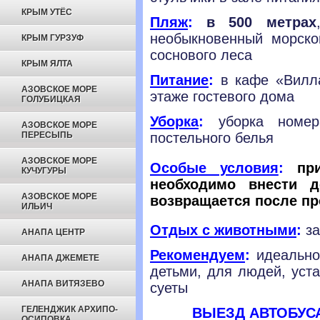
КРЫМ УТЁС
Пляж
:
в 500 метрах
необыкновенный морско
КРЫМ ГУРЗУФ
соснового леса
КРЫМ ЯЛТА
Питание
:
в кафе «Вилла
АЗОВСКОЕ МОРЕ
этаже гостевого дома
ГОЛУБИЦКАЯ
Уборка
:
уборка номе
АЗОВСКОЕ МОРЕ
ПЕРЕСЫПЬ
постельного белья
АЗОВСКОЕ МОРЕ
Особые условия
:
п
р
КУЧУГУРЫ
необходимо внести 
АЗОВСКОЕ МОРЕ
возвращается после пр
ИЛЬИЧ
Отдых с животными
:
за
АНАПА ЦЕНТР
Рекомендуем
:
идеально
АНАПА ДЖЕМЕТЕ
детьми, для людей, уст
АНАПА ВИТЯЗЕВО
суеты
ГЕЛЕНДЖИК АРХИПО-
ВЫЕЗД АВТОБУС
ОСИПОВКА