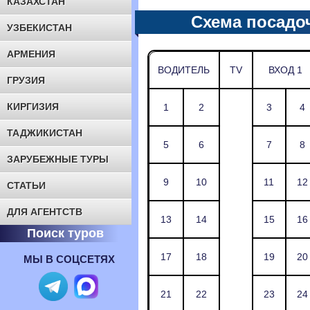
КАЗАХСТАН
Схема посадо
УЗБЕКИСТАН
АРМЕНИЯ
ВОДИТЕЛЬ
TV
ВХОД 1
ГРУЗИЯ
КИРГИЗИЯ
1
2
3
4
ТАДЖИКИСТАН
5
6
7
8
ЗАРУБЕЖНЫЕ ТУРЫ
9
10
11
12
СТАТЬИ
ДЛЯ АГЕНТСТВ
13
14
15
16
Поиск туров
17
18
19
20
МЫ В СОЦСЕТЯХ
21
22
23
24