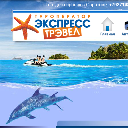
Тел. для справок в Саратове:
+7927148
Главная
Авт