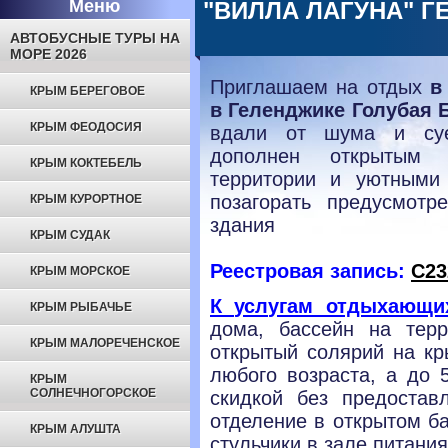
Меню
"ВИЛЛА ЛАГУНА" Г
АВТОБУСНЫЕ ТУРЫ НА
МОРЕ 2026
Приглашаем на отдых
в 
КРЫМ БЕРЕГОВОЕ
в Геленджике Голубая Б
КРЫМ ФЕОДОСИЯ
вдали от шума и суе
дополнен открытым 
КРЫМ КОКТЕБЕЛЬ
территории и уютными
позагорать предусмот
КРЫМ КУРОРТНОЕ
здания
КРЫМ СУДАК
Реестровая запись
:
С23
КРЫМ МОРСКОЕ
К услугам отдыхающи
КРЫМ РЫБАЧЬЕ
дома, бассейн на тер
КРЫМ МАЛОРЕЧЕНСКОЕ
открытый солярий на кр
любого возраста, а до 
КРЫМ
СОЛНЕЧНОГОРСКОЕ
скидкой без предостав
отделение в открытом ба
КРЫМ АЛУШТА
стульчики в зале питани