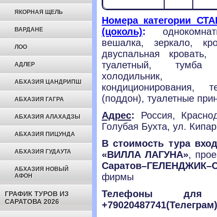
ЯКОРНАЯ ЩЕЛЬ
Номера категории СТ
ВАРДАНЕ
(цоколь)
:
однокомн
вешалка,
зеркало,
кр
ЛОО
двуспальная кровать,
туалетный,
тумба 
АДЛЕР
холодильник,
АБХАЗИЯ ЦАНДРИПШ
кондиционирования,
т
(поддон),
туалетные при
АБХАЗИЯ ГАГРА
Адрес
:
Россия, Краснод
АБХАЗИЯ АЛАХАДЗЫ
Голубая Бухта, ул. Кипар
АБХАЗИЯ ПИЦУНДА
В стоимость тура вход
АБХАЗИЯ ГУДАУТА
«ВИЛЛА ЛАГУНА»
, про
Саратов–ГЕЛЕНДЖИК–С
АБХАЗИЯ НОВЫЙ
фирмы
АФОН
Телефоны для с
ГРАФИК ТУРОВ ИЗ
САРАТОВА 2026
+79020487741(Телеграм