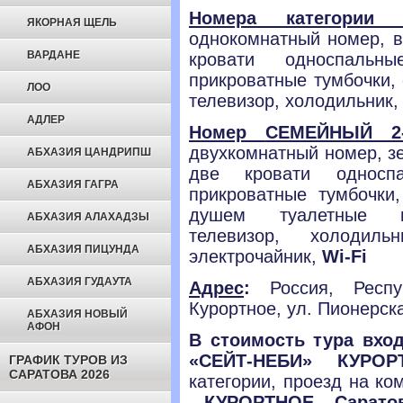
Номера категории 
ЯКОРНАЯ ЩЕЛЬ
однокомнатный номер,
ВАРДАНЕ
кровати односпальны
прикроватные тумбочки,
ЛОО
телевизор,
холодильник,
АДЛЕР
Номер
СЕМЕЙНЫЙ 2-
двухкомнатный номер,
з
АБХАЗИЯ ЦАНДРИПШ
две
кровати однос
АБХАЗИЯ ГАГРА
прикроватные тумбочки
душем
туалетные п
АБХАЗИЯ АЛАХАДЗЫ
телевизор, холодил
АБХАЗИЯ ПИЦУНДА
электрочайник,
Wi-Fi
АБХАЗИЯ ГУДАУТА
Адрес
:
Россия, Респ
Курортное, ул. Пионерска
АБХАЗИЯ НОВЫЙ
АФОН
В стоимость тура вход
«СЕЙТ-НЕБИ» КУР
ГРАФИК ТУРОВ ИЗ
САРАТОВА 2026
категории, проезд на к
– КУРОРТНОЕ – Сарато