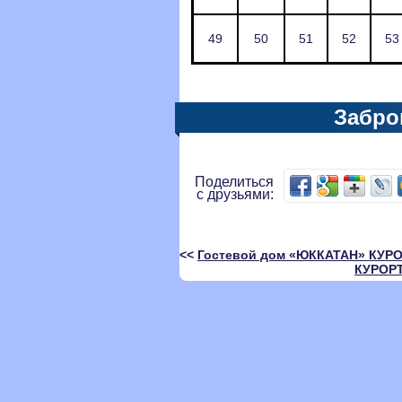
49
50
51
52
53
Забро
Поделиться
с друзьями:
<<
Гостевой дом «ЮККАТАН» КУР
КУРОР