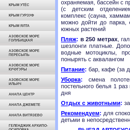
охраняемая, бассейн с 
КРЫМ УТЁС
(с детским отделение
комплекс (сауна, хаммам
КРЫМ ГУРЗУФ
можно дойти до парка, 
КРЫМ ЯЛТА
южных растений
АЗОВСКОЕ МОРЕ
Пляж
:
в 250 метрах
, га
ГОЛУБИЦКАЯ
шезлонги платные. Допо
АЗОВСКОЕ МОРЕ
водные мотоциклы, пр
ПЕРЕСЫПЬ
понырять с аквалангом
АЗОВСКОЕ МОРЕ
Питание
:
бар, кафе (за д
КУЧУГУРЫ
Уборка
:
смена полот
АЗОВСКОЕ МОРЕ
ИЛЬИЧ
постельного белья
1 раз
дня
АНАПА ЦЕНТР
Отдых с животными
:
за
АНАПА ДЖЕМЕТЕ
Рекомендуем
:
для споко
АНАПА ВИТЯЗЕВО
детьми в непосредственн
ГЕЛЕНДЖИК АРХИПО-
ОСИПОВКА