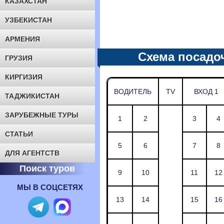
КАЗАХСТАН
УЗБЕКИСТАН
АРМЕНИЯ
Схема посадо
ГРУЗИЯ
КИРГИЗИЯ
ВОДИТЕЛЬ
TV
ВХОД 1
ТАДЖИКИСТАН
ЗАРУБЕЖНЫЕ ТУРЫ
1
2
3
4
СТАТЬИ
5
6
7
8
ДЛЯ АГЕНТСТВ
Поиск туров
9
10
11
12
МЫ В СОЦСЕТЯХ
13
14
15
16