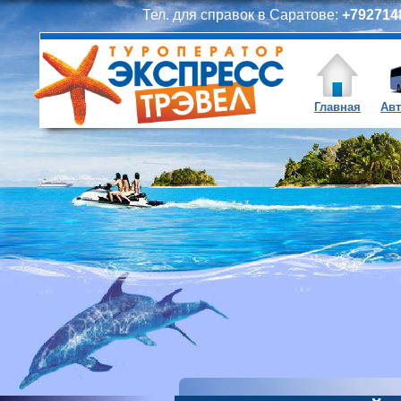
Тел. для справок в Саратове:
+7927148
Главная
Авт