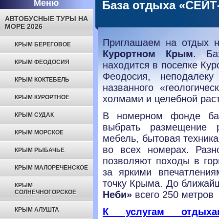
Меню
База отдыха «СЕЙ
АВТОБУСНЫЕ ТУРЫ НА
МОРЕ 2026
Приглашаем на отдых 
КРЫМ БЕРЕГОВОЕ
Курортном Крым
. Б
КРЫМ ФЕОДОСИЯ
находится в поселке Кур
Феодосия, неподалеку
КРЫМ КОКТЕБЕЛЬ
названного «геологичес
холмами и целебной рас
КРЫМ КУРОРТНОЕ
В номерном фонде б
КРЫМ СУДАК
выбрать размещение р
КРЫМ МОРСКОЕ
мебель, бытовая техника
во всех номерах. Раз
КРЫМ РЫБАЧЬЕ
позволяют походы в гор
КРЫМ МАЛОРЕЧЕНСКОЕ
за яркими впечатлени
точку Крыма. До ближай
КРЫМ
СОЛНЕЧНОГОРСКОЕ
Неби»
всего 250 метров
КРЫМ АЛУШТА
К услугам отдыха