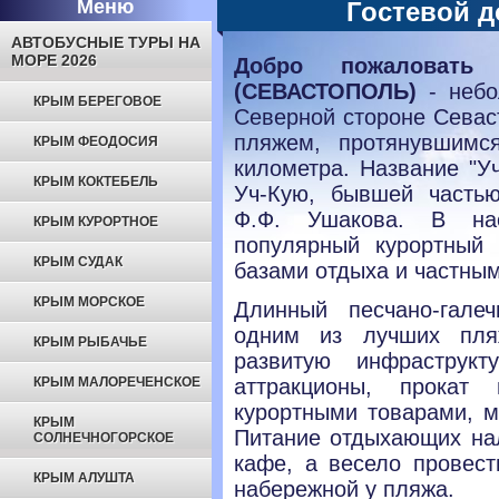
Меню
Гостевой 
АВТОБУСНЫЕ ТУРЫ НА
МОРЕ 2026
Добро пожаловат
(СЕВАСТОПОЛЬ)
- небо
КРЫМ БЕРЕГОВОЕ
Северной стороне Севас
пляжем, протянувшим
КРЫМ ФЕОДОСИЯ
километра. Название "У
КРЫМ КОКТЕБЕЛЬ
Уч-Кую, бывшей часть
Ф.Ф. Ушакова. В на
КРЫМ КУРОРТНОЕ
популярный курортный 
КРЫМ СУДАК
базами отдыха и частны
КРЫМ МОРСКОЕ
Длинный песчано-гале
одним из лучших пля
КРЫМ РЫБАЧЬЕ
развитую инфраструк
КРЫМ МАЛОРЕЧЕНСКОЕ
аттракционы, прокат 
курортными товарами, м
КРЫМ
Питание отдыхающих на
СОЛНЕЧНОГОРСКОЕ
кафе, а весело провест
КРЫМ АЛУШТА
набережной у пляжа.