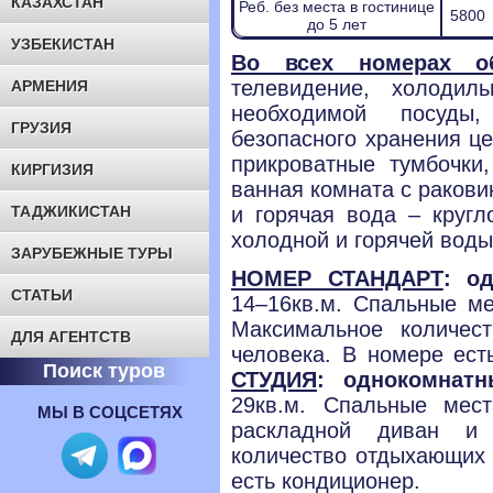
КАЗАХСТАН
Реб. без места в гостинице
5800
до 5 лет
УЗБЕКИСТАН
Во всех номерах об
телевидение, холодил
АРМЕНИЯ
необходимой посуды
ГРУЗИЯ
безопасного хранения ц
прикроватные тумбочки
КИРГИЗИЯ
ванная комната с раков
ТАДЖИКИСТАН
и горячая вода – кругл
холодной и горячей воды
ЗАРУБЕЖНЫЕ ТУРЫ
НОМЕР СТАНДАРТ
: о
СТАТЬИ
14–16кв.м. Спальные ме
Максимальное количе
ДЛЯ АГЕНТСТВ
человека. В номере ес
Поиск туров
СТУДИЯ
: однокомна
29кв.м. Спальные мес
МЫ В СОЦСЕТЯХ
раскладной диван и 
количество отдыхающих 
есть кондиционер.