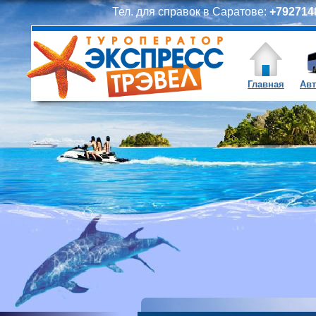
Тел. для справок в Саратове:
+7927148
Главная
Авт