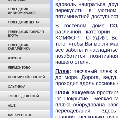
вдоволь наиграться дру
ГЕЛЕНДЖИК
перекусить в уютном
ДИВНОМОРСКОЕ
пятиминутной доступност
ГЕЛЕНДЖИК ЦЕНТР
В гостевом доме
СО
различной категории
ГЕЛЕНДЖИК ГОЛУБАЯ
БУХТА
КОМФОРТ, СТУДИЯ. Все
того, чтобы Вы могли ма
ГЕЛЕНДЖИК
КАБАРДИНКА
все заботы и насладить
позаботится позитивн
ДЖУБГА
нашего отеля.
ЛЕРМОНТОВО
Пляж
:
песчаный пляж в
до моря. Дорога, веду
НОВОМИХАЙЛОВСКИЙ
проходит вдоль сосновы
ОЛЬГИНКА
Пляж Учкуевка
простира
ТУАПСЕ ДЕДЕРКОЙ
юг. Покрытие - мелкая г
пляжа оборудована нав
АШЕ
переодевания. Здесь
ЛАЗАРЕВСКОЕ
станция, несколько пун