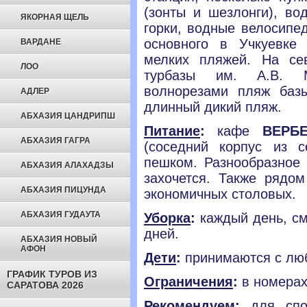
(зонты и шезлонги), во
ЯКОРНАЯ ЩЕЛЬ
горки, водные велосипед
основного в Учкуевке
ВАРДАНЕ
мелких пляжей. На се
ЛОО
турбазы им. А.В. М
волнорезами пляж баз
АДЛЕР
длинный дикий пляж.
АБХАЗИЯ ЦАНДРИПШ
Питание
:
кафе
ВЕРБ
АБХАЗИЯ ГАГРА
(соседний корпус из 
пешком. Разнообразное 
АБХАЗИЯ АЛАХАДЗЫ
захочется. Также рядо
АБХАЗИЯ ПИЦУНДА
экономичных столовых.
АБХАЗИЯ ГУДАУТА
Уборка
:
каждый день, см
дней.
АБХАЗИЯ НОВЫЙ
АФОН
Дети
:
принимаются с люб
ГРАФИК ТУРОВ ИЗ
Ограничения
:
в номерах
САРАТОВА 2026
Рекомендуем
:
для спок