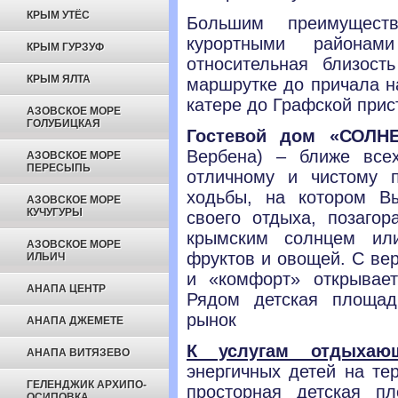
КРЫМ УТЁС
Большим преимущест
курортными районам
КРЫМ ГУРЗУФ
относительная близост
КРЫМ ЯЛТА
маршрутке до причала н
катере до Графской прис
АЗОВСКОЕ МОРЕ
ГОЛУБИЦКАЯ
Гостевой дом «СОЛН
Вербена) – ближе все
АЗОВСКОЕ МОРЕ
ПЕРЕСЫПЬ
отличному и чистому 
ходьбы, на котором В
АЗОВСКОЕ МОРЕ
КУЧУГУРЫ
своего отдыха, позаго
крымским солнцем ил
АЗОВСКОЕ МОРЕ
фруктов и овощей. С ве
ИЛЬИЧ
и «комфорт» открывае
АНАПА ЦЕНТР
Рядом детская площад
рынок
АНАПА ДЖЕМЕТЕ
К услугам отдыхаю
АНАПА ВИТЯЗЕВО
энергичных детей на те
ГЕЛЕНДЖИК АРХИПО-
просторная детская п
ОСИПОВКА