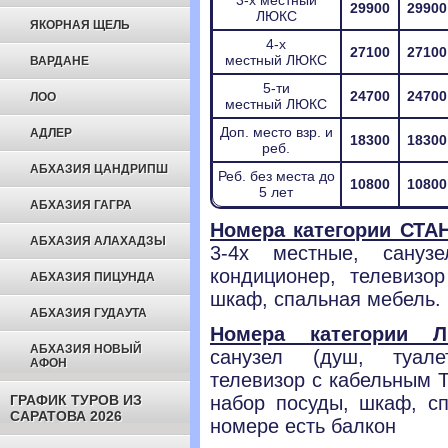
3-х местный
29900
29900
ЛЮКС
ЯКОРНАЯ ЩЕЛЬ
4-х
27100
27100
местный ЛЮКС
ВАРДАНЕ
5-ти
24700
24700
ЛОО
местный ЛЮКС
Доп. место взр. и
АДЛЕР
18300
18300
реб.
АБХАЗИЯ ЦАНДРИПШ
Реб. без места до
10800
10800
5 лет
АБХАЗИЯ ГАГРА
Номера категории СТА
АБХАЗИЯ АЛАХАДЗЫ
3-4х местные, санузе
кондиционер, телевизо
АБХАЗИЯ ПИЦУНДА
шкаф, спальная мебель. 
АБХАЗИЯ ГУДАУТА
Номера категории 
АБХАЗИЯ НОВЫЙ
санузел (душ, туале
АФОН
телевизор с кабельным Т
ГРАФИК ТУРОВ ИЗ
набор посуды, шкаф, с
САРАТОВА 2026
номере есть балкон