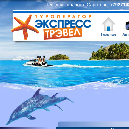
Тел. для справок в Саратове:
+7927148
Главная
Авт