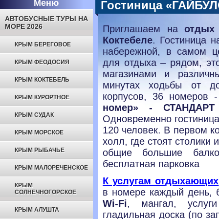
Меню
Гостиница «ГАЙБУ
АВТОБУСНЫЕ ТУРЫ НА
МОРЕ 2026
Приглашаем на
отдых
Коктебеле
. Гостиница н
КРЫМ БЕРЕГОВОЕ
набережной, в самом ц
для отдыха – рядом, эт
КРЫМ ФЕОДОСИЯ
магазинами и различн
КРЫМ КОКТЕБЕЛЬ
минутах ходьбы от до
корпусов, 36 номеров -
КРЫМ КУРОРТНОЕ
номер» - СТАНДАРТ
КРЫМ СУДАК
Одновременно гостиница 
120 человек. В первом к
КРЫМ МОРСКОЕ
холл, где стоят столики 
КРЫМ РЫБАЧЬЕ
общие большие балко
бесплатная парковка
КРЫМ МАЛОРЕЧЕНСКОЕ
К услугам отдыхающих
КРЫМ
в номере каждый день, 
СОЛНЕЧНОГОРСКОЕ
Wi-Fi
, мангал, услуг
КРЫМ АЛУШТА
гладильная доска (по за