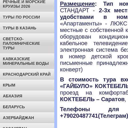
РЕЧНЫЕ И МОРСКИЕ
Размещение
:
Тип н
КРУИЗЫ 2026
СТАНДАРТ -
2-3х мес
удобствами в ном
ТУРЫ ПО РОССИИ
«Апартаменты» - ЛЮКС
ТУРЫ В КАЗАНЬ
местные с собственной 
оборудован кондицио
СВЕТСКО-
кабельное телевидени
ПАЛОМНИЧЕСКИЕ
ТУРЫ
электронная система бе
в номер детской кро
КАВКАЗСКИЕ
письменные принадлежн
МИНЕРАЛЬНЫЕ ВОДЫ
конверт)
КРАСНОДАРСКИЙ КРАЙ
В стоимость тура вх
КРЫМ
«ГАЙБУЛО» КОКТЕБЕЛ
проезд на комфорта
АБХАЗИЯ
КОКТЕБЕЛЬ – Саратов
,
БЕЛАРУСЬ
Телефоны для с
+79020487741(Телеграм
АЗЕРБАЙДЖАН