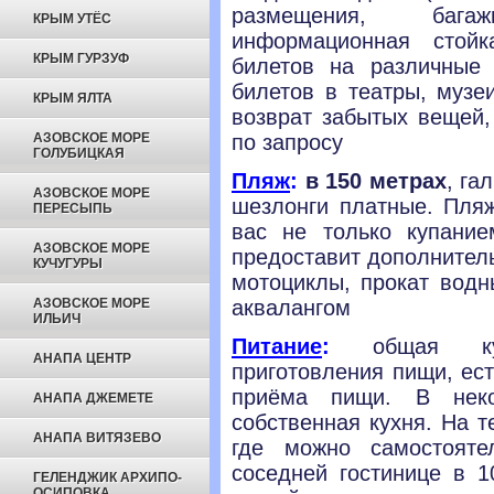
размещения, бага
КРЫМ УТЁС
информационная стойк
КРЫМ ГУРЗУФ
билетов на различные 
билетов в театры, музеи
КРЫМ ЯЛТА
возврат забытых вещей,
АЗОВСКОЕ МОРЕ
по запросу
ГОЛУБИЦКАЯ
Пляж
:
в 150 метрах
, га
АЗОВСКОЕ МОРЕ
шезлонги платные. Пляж
ПЕРЕСЫПЬ
вас не только купани
АЗОВСКОЕ МОРЕ
предоставит дополнител
КУЧУГУРЫ
мотоциклы, прокат водн
АЗОВСКОЕ МОРЕ
аквалангом
ИЛЬИЧ
Питание
:
общая кухн
АНАПА ЦЕНТР
приготовления пищи, ес
приёма пищи. В неко
АНАПА ДЖЕМЕТЕ
собственная кухня. На т
АНАПА ВИТЯЗЕВО
где можно самостоят
соседней гостинице в 
ГЕЛЕНДЖИК АРХИПО-
ОСИПОВКА