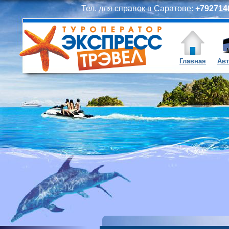
Тел. для справок в Саратове:
+7927148
Главная
Авт