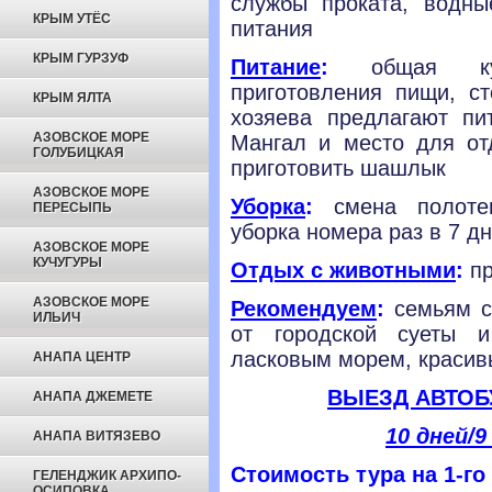
службы проката, водны
КРЫМ УТЁС
питания
КРЫМ ГУРЗУФ
Питание
:
общая кухн
приготовления пищи, ст
КРЫМ ЯЛТА
хозяева предлагают пи
АЗОВСКОЕ МОРЕ
Мангал и место для от
ГОЛУБИЦКАЯ
приготовить шашлык
АЗОВСКОЕ МОРЕ
Уборка
:
смена полот
ПЕРЕСЫПЬ
уборка номера раз
в 7 дн
АЗОВСКОЕ МОРЕ
КУЧУГУРЫ
Отдых с животными
:
пр
АЗОВСКОЕ МОРЕ
Рекомендуем
:
семьям с 
ИЛЬИЧ
от гopoдcкoй суеты и
лacковым моpем, кpасив
АНАПА ЦЕНТР
ВЫЕЗД АВТОБ
АНАПА ДЖЕМЕТЕ
10 дней/9
АНАПА ВИТЯЗЕВО
Стоимость тура на 1-го
ГЕЛЕНДЖИК АРХИПО-
ОСИПОВКА