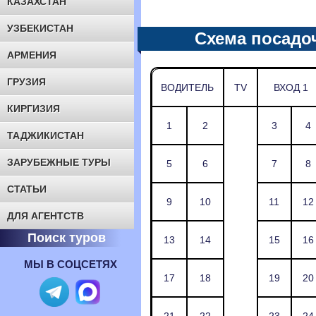
КАЗАХСТАН
УЗБЕКИСТАН
Схема посадо
АРМЕНИЯ
ГРУЗИЯ
ВОДИТЕЛЬ
TV
ВХОД 1
КИРГИЗИЯ
1
2
3
4
ТАДЖИКИСТАН
ЗАРУБЕЖНЫЕ ТУРЫ
5
6
7
8
СТАТЬИ
9
10
11
12
ДЛЯ АГЕНТСТВ
Поиск туров
13
14
15
16
МЫ В СОЦСЕТЯХ
17
18
19
20