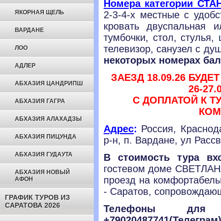
Номера категории СТА
ЯКОРНАЯ ЩЕЛЬ
2-3-4-х местные с удоб
кровать двуспальная 
ВАРДАНЕ
тумбочки,
стол, стулья,
телевизор, с
анузел
с ду
ЛОО
некоторых номерах ба
АДЛЕР
ЗАЕЗД 18.09.26 БУД
АБХАЗИЯ ЦАНДРИПШ
26-27
C ДОПЛАТОЙ К ТУ
АБХАЗИЯ ГАГРА
КОМ
АБХАЗИЯ АЛАХАДЗЫ
Адрес
:
Россия, Краснода
АБХАЗИЯ ПИЦУНДА
р-н, п. Вардане, ул Рассв
АБХАЗИЯ ГУДАУТА
В стоимость тура вхо
гостевом доме CВЕТЛАНА
АБХАЗИЯ НОВЫЙ
проезд на комфортабель
АФОН
- Саратов, сопровождаю
ГРАФИК ТУРОВ ИЗ
САРАТОВА 2026
Телефоны для с
+79020487741(Телеграм