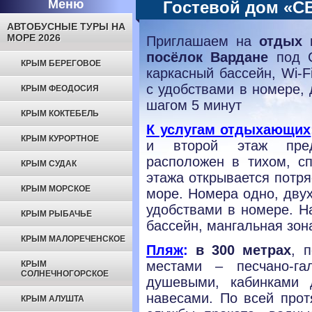
Меню
Гостевой дом «C
АВТОБУСНЫЕ ТУРЫ НА
МОРЕ 2026
Приглашаем на
отдых 
посёлок Вардане
под 
КРЫМ БЕРЕГОВОЕ
каркасный бассейн, Wi-F
с удобствами в номере,
КРЫМ ФЕОДОСИЯ
шагом 5 минут
КРЫМ КОКТЕБЕЛЬ
К услугам отдыхающих
КРЫМ КУРОРТНОЕ
и второй этаж пред
расположен в тихом, сп
КРЫМ СУДАК
этажа открывается потр
КРЫМ МОРСКОЕ
море. Номера одно, двух
удобствами в номере. Н
КРЫМ РЫБАЧЬЕ
бассейн, мангальная зон
КРЫМ МАЛОРЕЧЕНСКОЕ
Пляж
:
в 300 метрах
, 
местами – песчано-га
КРЫМ
СОЛНЕЧНОГОРСКОЕ
душевыми, кабинками 
навесами. По всей прот
КРЫМ АЛУШТА