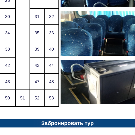
28
30
31
32
34
35
36
38
39
40
42
43
44
46
47
48
50
51
52
53
Забронировать тур