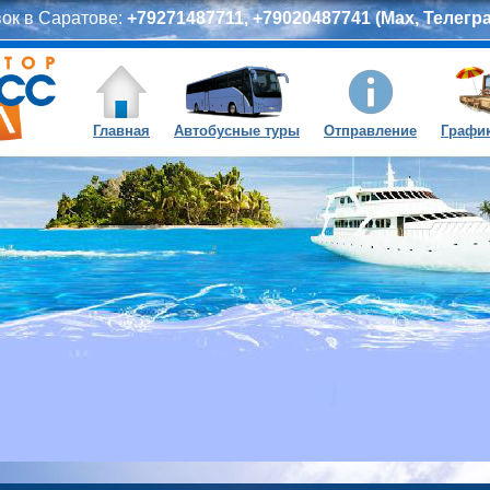
вок в Саратове:
+79271487711, +79020487741 (Max, Телегра
Главная
Автобусные туры
Отправление
График