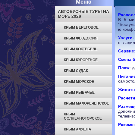
Меню
АВТОБУСНЫЕ ТУРЫ НА
Распол
МОРЕ 2026
В 5 мин
“Бестуж
КРЫМ БЕРЕГОВОЕ
ю комфо
Услуги:
КРЫМ ФЕОДОСИЯ
с гладил
КРЫМ КОКТЕБЕЛЬ
Сервис
Cмена б
КРЫМ КУРОРТНОЕ
Пляж:
д
КРЫМ СУДАК
Питание
самосто
КРЫМ МОРСКОЕ
Живот
КРЫМ РЫБАЧЬЕ
Расчетн
КРЫМ МАЛОРЕЧЕНСКОЕ
Размещ
дополн
КРЫМ
телевиз
СОЛНЕЧНОГОРСКОЕ
Рекоме
КРЫМ АЛУШТА