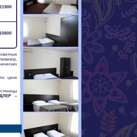
21900
10800
оватные
левизор,
нических
 по цене
остиницы
ДЛЕР –