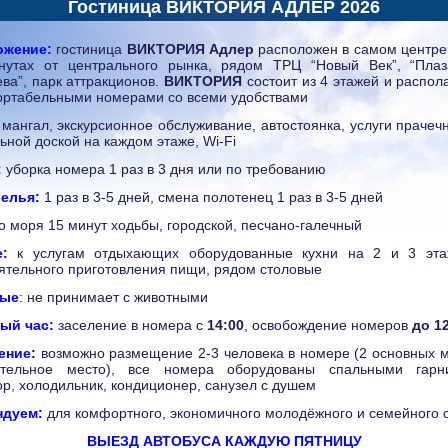
Гостиница ВИКТОРИЯ АДЛЕР 2026
ожение:
гостиница
ВИКТОРИЯ Адлер
расположен в самом центре
утах от центрального рынка, рядом ТРЦ “Новый Век”, “Плаз
ева”, парк аттракционов.
ВИКТОРИЯ
состоит из 4 этажей и распола
ртабельными номерами со всеми удобствами
мангал, экскурсионное обслуживание, автостоянка, услуги прачечн
ьной доской на каждом этаже, Wi-Fi
:
уборка номера 1 раз в 3 дня или по требованию
елья:
1 раз в 3-5 дней, смена полотенец 1 раз в 3-5 дней
о моря 15 минут ходьбы, городской, песчано-галечный
:
к услугам отдыхающих оборудованные кухни на 2 и 3 эта
ятельного приготовления пищи, рядом столовые
ные
:
не принимает с животными
ый час:
заселение в номера с
14:00
, освобождение номеров
до 1
ение:
возможно размещение 2-3 человека в номере (2 основных м
ительное место), все номера оборудованы спальными гарни
ор, холодильник, кондиционер, санузел с душем
ндуем:
для комфортного, экономичного молодёжного и семейного 
ВЫЕЗД АВТОБУСА КАЖДУЮ ПЯТНИЦУ