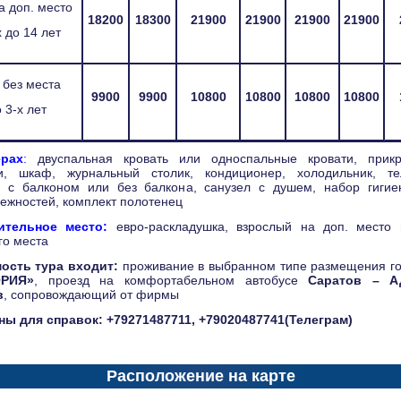
а доп. место
18200
18300
21900
21900
21900
21900
х до 14 лет
 без места
9900
9900
10800
10800
10800
10800
 3-х лет
рах
:
двуспальная кровать или односпальные кровати, прикр
и, шкаф, журнальный столик, кондиционер, холодильник, те
, с балконом или без балкона, санузел с душем, набор гигие
ежностей, комплект полотенец
ительное место:
евро-раскладушка, взрослый на доп. место
го места
ость тура входит:
проживание в выбранном типе размещения г
ОРИЯ»
, проезд на комфортабельном автобусе
Саратов – А
в
, сопровождающий от фирмы
ы для справок: +79271487711, +79020487741(Телеграм)
Расположение на карте