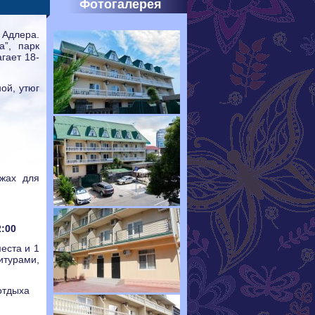
Фотогалерея
 Адлера.
а”, парк
гает 18-
ой, утюг
жах для
2:00
еста и 1
турами,
отдыха