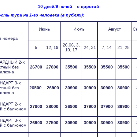
10 дней/9 ночей – с дорогой
ть тура на 1-го человека (в рублях):
Июнь
Июль
Август
С
п номера
26.06, 3,
5
12, 19
24, 31
7, 14
21, 28
10, 17
АРДНЫЙ 2-х
стный без
26700
27800
35500
35500
35500
35500
алкона
НДАРТ 3-х
стный без
26500
26900
30900
30900
30900
30900
алкона
НДАРТ 2-х
27900
28000
36900
37900
37900
36900
й с балконом
НДАРТ 3-х
26900
27500
30900
30900
30900
30900
й с балконом