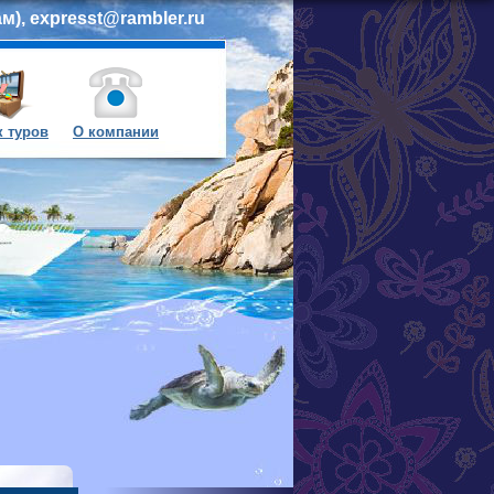
м), expresst@rambler.ru
 туров
О компании