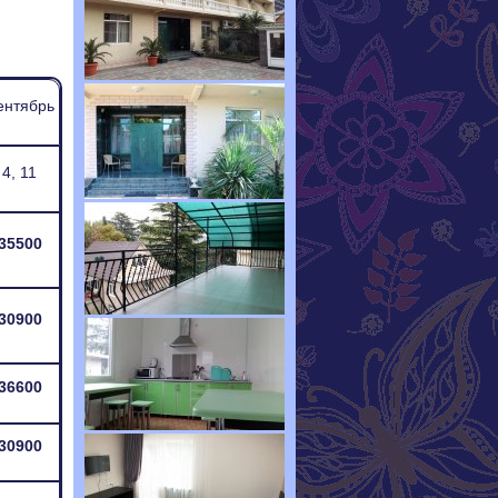
ентябрь
4, 11
35500
30900
36600
30900