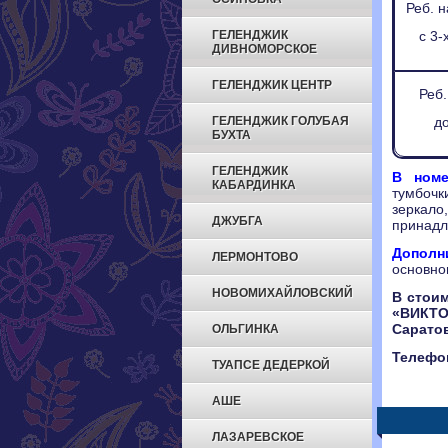
Реб. н
ГЕЛЕНДЖИК
с 3-
ДИВНОМОРСКОЕ
ГЕЛЕНДЖИК ЦЕНТР
Реб.
ГЕЛЕНДЖИК ГОЛУБАЯ
до
БУХТА
ГЕЛЕНДЖИК
В номе
КАБАРДИНКА
тумбочк
зеркало
ДЖУБГА
принадл
Дополн
ЛЕРМОНТОВО
основно
НОВОМИХАЙЛОВСКИЙ
В стоим
«ВИКТ
Сарато
ОЛЬГИНКА
Телефон
ТУАПСЕ ДЕДЕРКОЙ
АШЕ
ЛАЗАРЕВСКОЕ